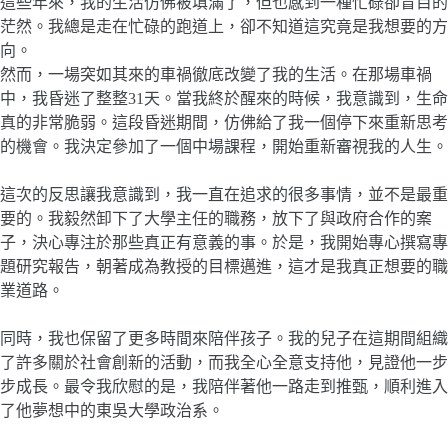
這些年來，我的生活仿佛被填滿了，但也感到一種忙碌卻盲目的
茫然。我總是走在忙碌的跑道上，卻不知道這究竟是我想要的方
向。
然而，一場突如其來的車禍徹底改變了我的生活。在那場車禍
中，我昏迷了整整31天。當我終於醒來的時候，我意識到，生命
真的非常脆弱。這段昏迷期間，仿佛給了我一個停下來重新思考
的機會。我決定參加了一個中場課程，開始重新審視我的人生。
這次的反思讓我意識到，我一直在追求的很多事情，並不是最重
要的。我毅然卸下了大學主任的職務，放下了與政府合作的案
子，決心專注於那些真正有意義的事。於是，我開始專心撰寫專
題研究報告，朝著成為教授的目標邁進，這才是我真正想要的職
業道路。
同時，我也保留了更多時間來陪伴孩子。我的兒子在這期間組織
了許多關於社會創新的活動，而我全心全意支持他，見證他一步
步成長。最令我欣慰的是，我陪伴著他一路走到推甄，順利進入
了他夢想中的東吳大學政治系。